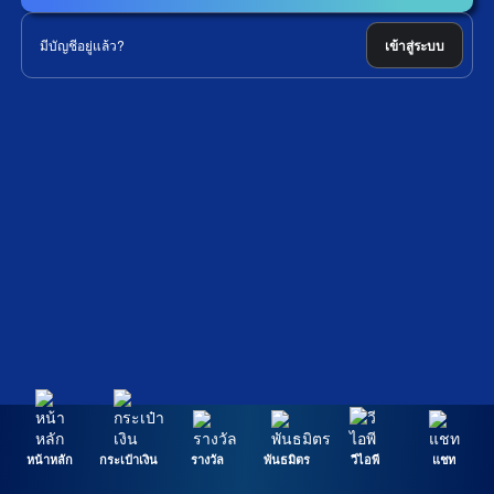
มีบัญชีอยู่แล้ว?
เข้าสู่ระบบ
หน้าหลัก
กระเป๋าเงิน
รางวัล
พันธมิตร
วีไอพี
แชท